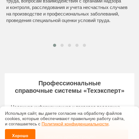
труда, вопросам взаимодействия с органами надзора
и контроля, расследования и учета несчастных случаев
на производстве и профессиональных заболеваний,
проведения специальной оценки условий труда.
Профессиональные
справочные системы
«Техэксперт»
Надежная информационная и правовая поддержка.
Используя сайт, вы даете согласие на обработку файлов
Каждому специалисту, в любой области
сооkiеs, которые обеспечивают правильную работу сайта,
деятельности.
и соглашаетесь с
Политикой конфиденциальности
.
Хорошо
Заказать демонстрацию